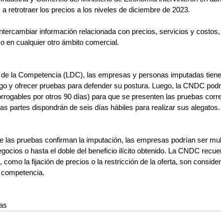
a retrotraer los precios a los niveles de diciembre de 2023.
ntercambiar información relacionada con precios, servicios y costos, 
 en cualquier otro ámbito comercial.
de la Competencia (LDC), las empresas y personas imputadas tienen
go y ofrecer pruebas para defender su postura. Luego, la CNDC podrá 
orrogables por otros 90 días) para que se presenten las pruebas corr
las partes dispondrán de seis días hábiles para realizar sus alegatos.
 las pruebas confirman la imputación, las empresas podrían ser mul
cios o hasta el doble del beneficio ilícito obtenido. La CNDC recue
, como la fijación de precios o la restricción de la oferta, son conside
e competencia.
nas