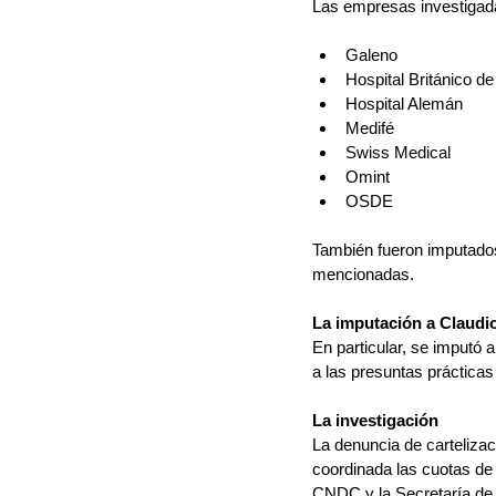
Las empresas investigada
Galeno
Hospital Británico d
Hospital Alemán
Medifé
Swiss Medical
Omint
OSDE
También fueron imputados
mencionadas.
La imputación a Claudio
En particular, se imputó 
a las presuntas prácticas
La investigación
La denuncia de carteliza
coordinada las cuotas de 
CNDC y la Secretaría de I