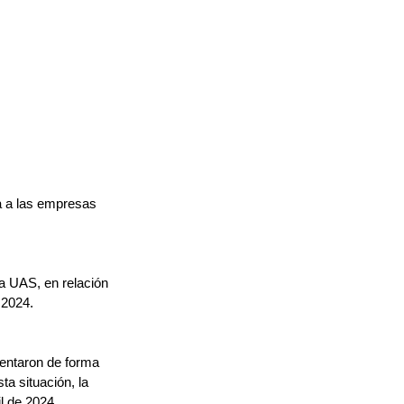
a a las empresas 
la UAS, en relación 
 2024.
entaron de forma 
a situación, la 
l de 2024, 