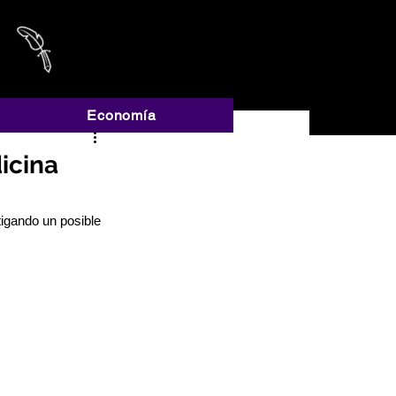
A
Economía
icina
igando un posible 