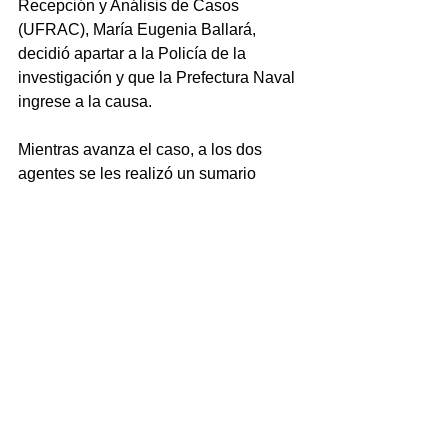
Recepción y Análisis de Casos 
(UFRAC), María Eugenia Ballará, 
decidió apartar a la Policía de la 
investigación y que la Prefectura Naval 
ingrese a la causa.
Mientras avanza el caso, a los dos 
agentes se les realizó un sumario 
administrativo, fueron puestos a 
disponibilidad y detenidos en 
Corrientes capital.
“Estando en el suelo rendido, seguían 
atacándolo. Después de chocarlo 
cuatro veces, lo dejaron morir por el 
odio de un enfermo que se dedica a 
brindar seguridad en eventos 
populares”, expresó con enojo y dolor 
Lilia, mamá de la víctima.