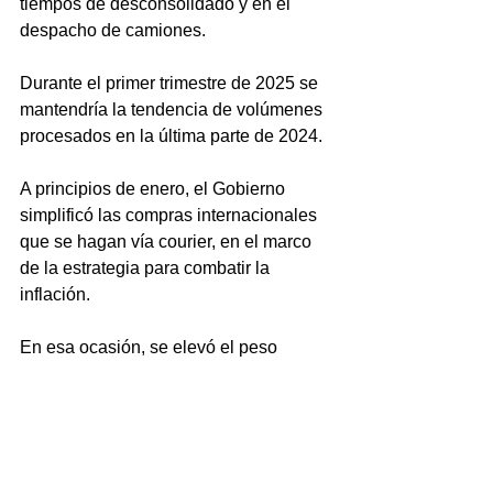
tiempos de desconsolidado y en el 
despacho de camiones.
Durante el primer trimestre de 2025 se 
mantendría la tendencia de volúmenes 
procesados en la última parte de 2024.
A principios de enero, el Gobierno 
simplificó las compras internacionales 
que se hagan vía courier, en el marco 
de la estrategia para combatir la 
inflación. 
En esa ocasión, se elevó el peso 
máximo para importaciones y 
exportaciones que se realicen por 
medio de estos servicios y se eliminó 
la obligatoriedad de tener constituido el 
Domicilio Fiscal Electrónico (DFE).