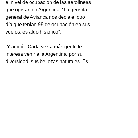
el nivel de ocupación de las aerolíneas 
que operan en Argentina: "La gerenta 
general de Avianca nos decía el otro 
día que tenían 98 de ocupación en sus 
vuelos, es algo histórico".
 Y acotó: "Cada vez a más gente le 
interesa venir a la Argentina, por su 
diversidad, sus bellezas naturales. Es 
una cuestión de dos temas centrales: 
mayor orden en el espacio público y 
también mayor estabilidad en la 
economía".
Por último, apeló a la "responsabilidad 
de los empresarios para que no se 
abusen con los precios. Tenemos que 
lograr entre todos que la Argentina se 
transforme en una potencia turística. El 