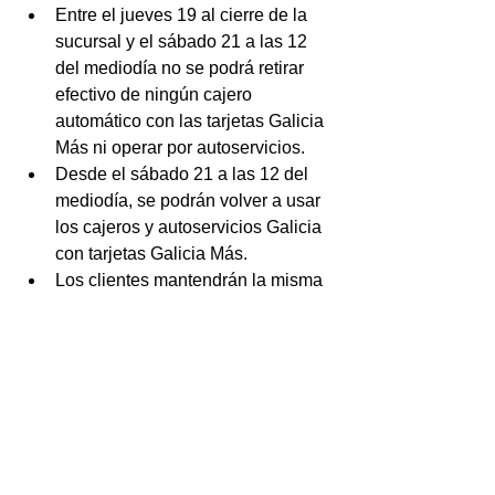
Entre el jueves 19 al cierre de la 
sucursal y el sábado 21 a las 12 
del mediodía no se podrá retirar 
efectivo de ningún cajero 
automático con las tarjetas Galicia 
Más ni operar por autoservicios.
Desde el sábado 21 a las 12 del 
mediodía, se podrán volver a usar 
los cajeros y autoservicios Galicia 
con tarjetas Galicia Más.
Los clientes mantendrán la misma 
sucursal, y la cartelería cambiará 
de forma progresiva.
Cómo empezar a operar en Galicia:
Los clientes Galicia Más deberán 
descargar la App Galicia y generar 
sus claves para poder comenzar a 