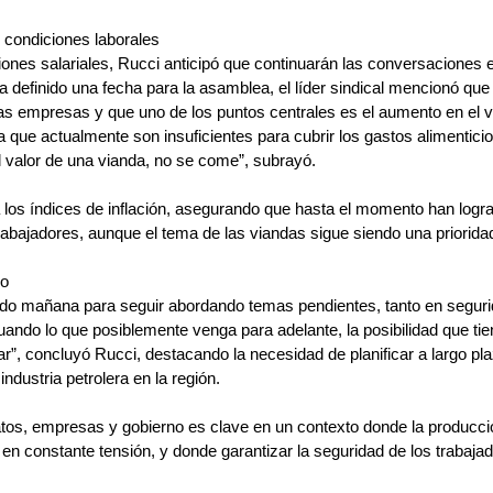
s condiciones laborales
ones salariales, Rucci anticipó que continuarán las conversaciones 
 definido una fecha para la asamblea, el líder sindical mencionó qu
as empresas y que uno de los puntos centrales es el aumento en el va
 que actualmente son insuficientes para cubrir los gastos alimenticio
l valor de una vianda, no se come”, subrayó.
a los índices de inflación, asegurando que hasta el momento han logr
trabajadores, aunque el tema de las viandas sigue siendo una priorida
ro
do mañana para seguir abordando temas pendientes, tanto en seguri
uando lo que posiblemente venga para adelante, la posibilidad que tien
r”, concluyó Rucci, destacando la necesidad de planificar a largo pla
industria petrolera en la región.
atos, empresas y gobierno es clave en un contexto donde la producció
en constante tensión, y donde garantizar la seguridad de los trabaja