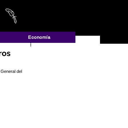
A
Economía
ros
General del 