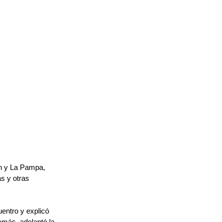
én y La Pampa, 
s y otras 
uentro y explicó 
demás, adelantó la 