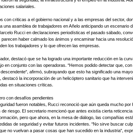
aciones salariales.
 con criticas a el gobierno nacional y a las empresas del sector, don
a una asamblea de trabajadores en Añelo anticipando un escenario de
arcelo Rucci en declaraciones periodísticas el pasado sábado, conv
s parecen haber calmado los ánimos y encaminar hacia una resolución
piden los trabajadores y lo que ofrecen las empresas.
iador, destacó que se ha logrado una importante reducción en la curv
bajo en conjunto con las operadoras. “Hemos podido detectar que, con 
s descendente“, afirmó, subrayando que esto ha significado una mayor
 destacó la incorporación de un helicóptero sanitario que ha interve
as en situaciones críticas.
ero con desafíos pendientes
eguridad fueron notables, Rucci reconoció que aún queda mucho por 
s de riesgo. El secretario mencionó que antes existía cierta reticencia
ormación, pero que ahora, en la mesa de diálogo, las compañías est
idas de seguridad y evitar futuros incidentes. “No sirve buscar culp
que no vuelvan a pasar cosas que han sucedido en la industria“, exp