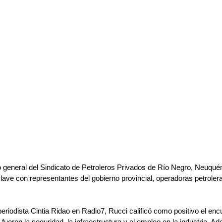
o general del Sindicato de Petroleros Privados de Río Negro, Neuqu
clave con representantes del gobierno provincial, operadoras petrolera
periodista Cintia Ridao en Radio7, Rucci calificó como positivo el enc
fueron la seguridad, la infraestructura y el empleo en la industria. A