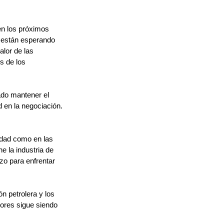
en los próximos 
e están esperando 
lor de las 
s de los 
ado mantener el 
d en la negociación.
dad como en las 
e la industria de 
zo para enfrentar 
n petrolera y los 
dores sigue siendo 