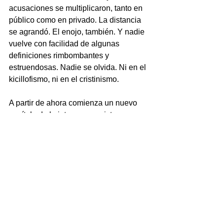
acusaciones se multiplicaron, tanto en 
público como en privado. La distancia 
se agrandó. El enojo, también. Y nadie 
vuelve con facilidad de algunas 
definiciones rimbombantes y 
estruendosas. Nadie se olvida. Ni en el 
kicillofismo, ni en el cristinismo.
A partir de ahora comienza un nuevo 
capítulo de la interna peronista en 
Buenos Aires. La paz está lejos 
todavía. Es solo un primer paso. El 
acercamiento a una mesa de 
negociación final. La desconfianza 
sigue vigente y enquistada.
En el subsuelo del kirchnerismo la 
ruptura está a la vista de todos. El 