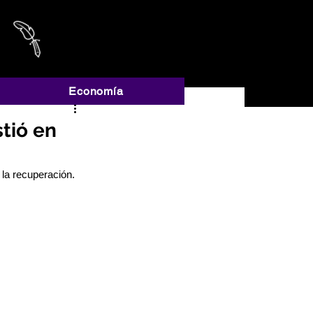
A
Economía
stió en
la recuperación.