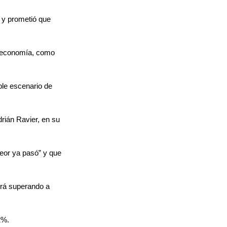
 y prometió que 
a economía, como 
ble escenario de 
rián Ravier, en su 
eor ya pasó” y que 
irá superando a 
2%.