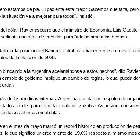
ero estamos de pie. El paciente está mejor. Sabemos que falta, per
la situación va a mejorar para todos", insistió.
del dólar, Ravier aseguró que el ministro de Economía, Luis Caputo, 
 mediante una serie de medidas para "adelantarse a los hechos".
rtalecer la posición del Banco Central para hacer frente a un escenari
tes de la elección de 2025.
 blindando a la Argentina adelantándose a estos hechos”, dijo Ravier
n cambio de gobierno implique un cambio de reglas, lo cual pueda der
ierdan”.
ás de las medidas internas, Argentina cuenta con respaldo de orga
 Estados Unidos para soportar cualquier zozobra. Asimismo, consideró
giando sus ahorros en el dólar.
ue en el mes de mayo marcó un récord histórico en producción de pet
ios, lo que significó un crecimiento del 19,6% respecto al mismo mes d