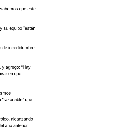
o sabemos que este 
y su equipo "están 
o de incertidumbre 
, y agregó: “Hay 
ivar en que 
nismos 
 “razonable” que 
róleo, alcanzando 
el año anterior.