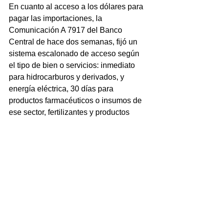
En cuanto al acceso a los dólares para 
pagar las importaciones, la 
Comunicación A 7917 del Banco 
Central de hace dos semanas, fijó un 
sistema escalonado de acceso según 
el tipo de bien o servicios: inmediato 
para hidrocarburos y derivados, y 
energía eléctrica, 30 días para 
productos farmacéuticos o insumos de 
ese sector, fertilizantes y productos 
fitosanitarios, y 180 días para autos.
Para el resto de los bienes, los pagos 
pueden realizarse en cuatro cuotas 
(cada una del 25%) iguales y 
consecutivas desde los 30, 60, 90, y 
120 días corridos.
Además del SEDI, AFIP y Comercio 