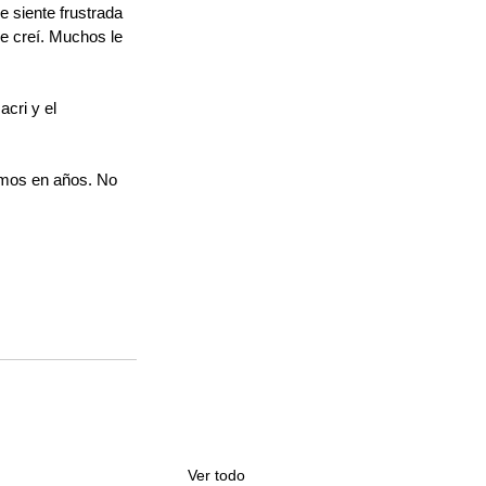
 siente frustrada 
le creí. Muchos le 
cri y el 
amos en años. No 
Ver todo