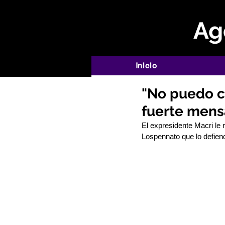
Age
Inicio
"No puedo cr
fuerte mensa
El expresidente Macri le 
Lospennato que lo defien