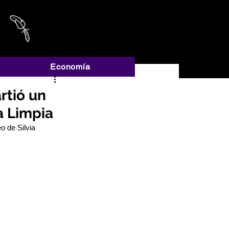
A
Economía
rtió un
a Limpia
o de Silvia 