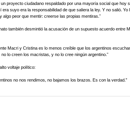
s un proyecto ciudadano respaldado por una mayoría social que hoy se
era suyo era la responsabilidad de que saliera la ley. Y no salió. Yo 
 algo peor que mentir: creerse las propias mentiras."
nato también desmintió la acusación de un supuesto acuerdo entre Ma
dente Macri y Cristina es lo menos creíble que los argentinos escuch
, no lo creen los macristas, y no lo cree ningún argentino."
to voltaje político:
entinos no nos rendimos, no bajamos los brazos. Es con la verdad.”