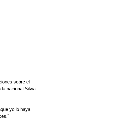
ciones sobre el 
da nacional Silvia 
nque yo lo haya 
ces."