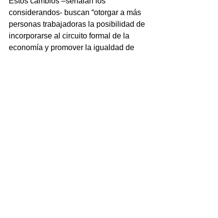
Estos cambios –señalan los 
considerandos- buscan “otorgar a más 
personas trabajadoras la posibilidad de 
incorporarse al circuito formal de la 
economía y promover la igualdad de 
oportunidades mediante el goce de 
prestaciones de la seguridad social”.
La idea, señaló la AFIP en un 
comunicado posterior, es “facilitar el 
ingreso y mantenimiento en la 
economía formal”, mejorando “las 
condiciones de los pequeños 
contribuyentes adheridos y, a su vez, 
flexibilizando las condiciones para 
acceder a sus beneficios”.
El texto del decreto adelanta que esta 
medida será “reforzada con las 