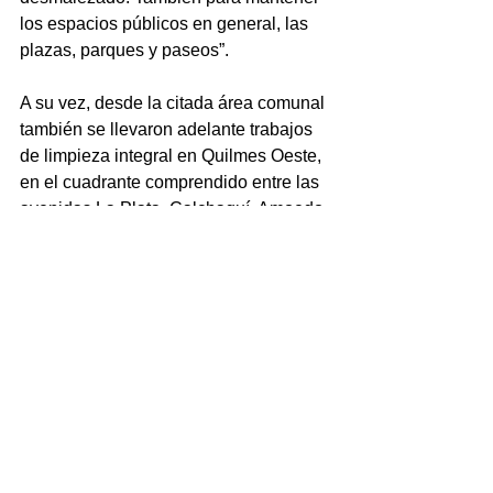
los espacios públicos en general, las 
plazas, parques y paseos”.
A su vez, desde la citada área comunal 
también se llevaron adelante trabajos 
de limpieza integral en Quilmes Oeste, 
en el cuadrante comprendido entre las 
avenidas La Plata, Calchaquí, Amoedo 
y 12 de Octubre, los cuales incluyen 
levantamiento de ramas, montículos y 
escombros, entre otras tareas.