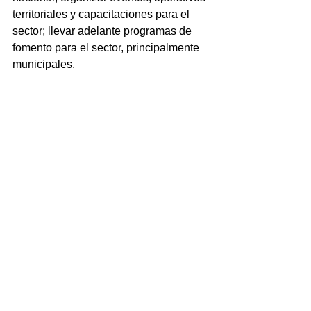
territoriales y capacitaciones para el 
sector; llevar adelante programas de 
fomento para el sector, principalmente 
municipales.
A su vez, Temflor, que hace 45 años 
que se instaló en el distrito y está 
administrada por dos mujeres, se 
encuentra inscripta en el programa 