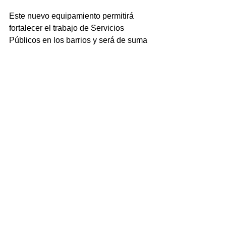
Este nuevo equipamiento permitirá 
fortalecer el trabajo de Servicios 
Públicos en los barrios y será de suma 
utilidad en la futura Planta de 
Hormigón Municipal, donde se 
producirá el material para las tareas de 
bacheo en el distrito.
Estuvieron presentes en la actividad 
los subsecretarios de Bases 
Operativas, Nelson Chávez; de 