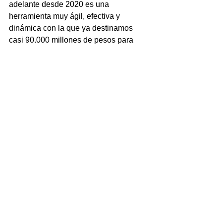
adelante desde 2020 es una 
herramienta muy ágil, efectiva y 
dinámica con la que ya destinamos 
casi 90.000 millones de pesos para 
asistir a 89 distritos. A pesar de las 
grandes dificultades que se nos 
presentan por el contexto actual, 
nuestro objetivo es seguir llegando 
cada vez a más municipios”.
A través de la Línea Municipios 2024, 
que ofrece una financiación del 100% y 