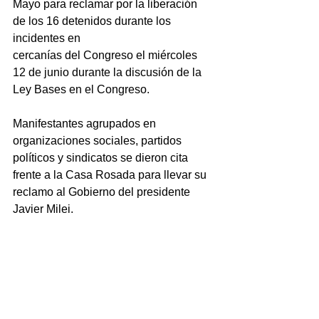
Mayo para reclamar por la liberación 
de los 16 detenidos durante los 
incidentes en 
cercanías del Congreso el miércoles 
12 de junio durante la discusión de la 
Ley Bases en el Congreso.
Manifestantes agrupados en 
organizaciones sociales, partidos 
políticos y sindicatos se dieron cita 
frente a la Casa Rosada para llevar su 
reclamo al Gobierno del presidente 
Javier Milei.
La protesta fue impulsada por 
familiares de los manifestantes 
detenidos durante el tratamiento de la 
Ley Bases, bajo el lema "presos 
políticos nunca más".