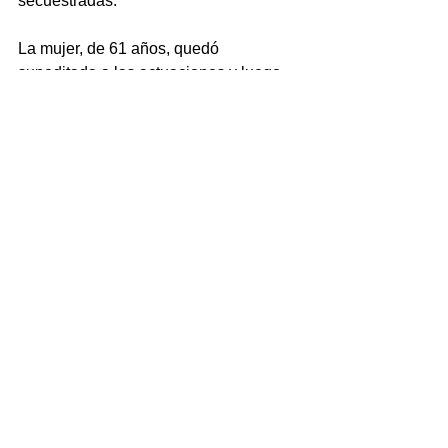
secuestradas.
La mujer, de 61 años, quedó 
supeditada a las actuaciones y luego 
fue liberada. Intervino el Juzgado 
Nacional en lo Penal Económico N° 8 
de CABA, a cargo de Gustavo 
Meirovich.
Ver todo
Entradas recientes