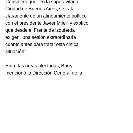
Consideró que "en la superavitaria 
Ciudad de Buenos Aires, se trata 
claramente de un alineamiento político 
con el presidente Javier Milei" y explicó 
que desde el Frente de Izquierda 
exigen "una sesión extraordinaria 
cuanto antes para tratar esta crítica 
situación".
Entre las áreas afectadas, Barry 
mencionó la Dirección General de la 
Mujer, los Refugios para mujeres 
víctimas de violencia de género; el 
Consejo de los Derechos de Niñas, 
Niños y Adolescentes; el Instituto de la 
Vivienda; Ecoparque, Tránsito, y la 
Subsecretaría de Atención Inmediata.
Télam