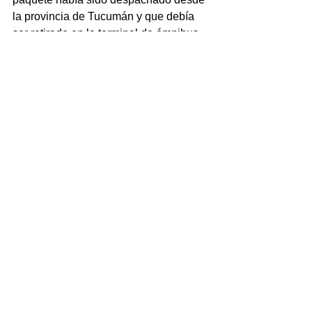
la provincia de Tucumán y que debía 
ser retirado en la terminal de ómnibus 
de San Fernando del Valle de 
Catamarca.
La pista de una posible red de 
distribución
El hallazgo de la guía despertó 
inmediatamente la sospecha de que no 
se trataba de un caso aislado de 
tenencia irregular de medicamentos, 
sino que podría existir un mecanismo 
de traslado y distribución de 
psicofármacos mediante el sistema de 
encomiendas.
La causa quedó bajo la órbita del 
Juzgado Federal de Catamarca, desde 