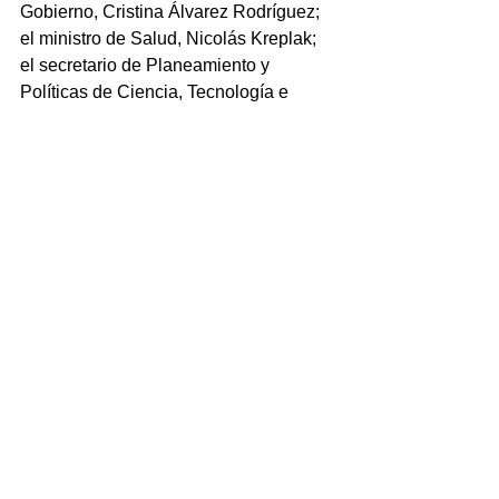
Gobierno, Cristina Álvarez Rodríguez; 
el ministro de Salud, Nicolás Kreplak; 
el secretario de Planeamiento y 
Políticas de Ciencia, Tecnología e 
Innovación del MINCyT, Diego 
Hurtado; la presidenta del CONICET, 
Ana Franchi; el presidente del 
directorio de Y-TEC, Roberto 
Salvarezza; el presidente de la CIC, 
Alejandro Villar; y el subsecretario 
provincial de Ciencia, Tecnología e 
Innovación, Federico Agüero. Además, 
los subsecretarios de Economía 
Popular, Federico Ugo; y de Asuntos 
Portuarios, Juan Cruz Lucero; la 
subsecretaria de Salud Mental, 
Consumos problemáticos y violencias 
en el ámbito de la Salud, Julieta 
Calmels; el diputado nacional Daniel 