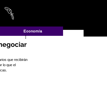
A
Economía
negociar
rios que recibirán 
r lo que el 
icas.