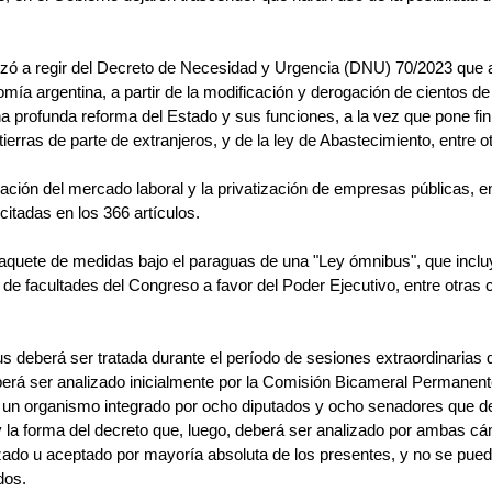
ó a regir del Decreto de Necesidad y Urgencia (DNU) 70/2023 que a
mía argentina, a partir de la modificación y derogación de cientos de
a profunda reforma del Estado y sus funciones, a la vez que pone fin a
 tierras de parte de extranjeros, y de la ley de Abastecimiento, entre ot
zación del mercado laboral y la privatización de empresas públicas, en
citadas en los 366 artículos.
aquete de medidas bajo el paraguas de una "Ley ómnibus", que inclu
de facultades del Congreso a favor del Poder Ejecutivo, entre otras 
s deberá ser tratada durante el período de sesiones extraordinarias
berá ser analizado inicialmente por la Comisión Bicameral Permanent
, un organismo integrado por ocho diputados y ocho senadores que de
y la forma del decreto que, luego, deberá ser analizado por ambas c
do u aceptado por mayoría absoluta de los presentes, y no se puede
dos.