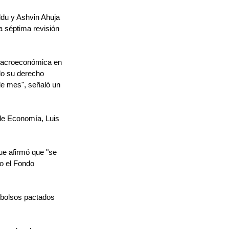
du y Ashvin Ahuja 
a séptima revisión 
 macroeconómica en 
do su derecho 
e mes", señaló un 
 de Economía, Luis 
ue afirmó que "se 
o el Fondo 
mbolsos pactados 