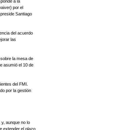
ponde a la 
aiver) por el 
preside Santiago 
encia del acuerdo 
orar las 
n sobre la mesa de 
ue asumió el 10 de 
ientes del FMI.
o por la gestión 
 y, aunque no lo 
 extender el plazo 