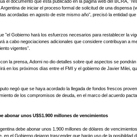
nua el documento que está publicado en la página web del BCRA, "res
 Argentina de iniciar el proceso formal de solicitud de una dispensa (w
tas acordadas en agosto de este mismo año", precisó la entidad que 
e "el Gobierno hará los esfuerzos necesarios para restablecer la vig
ará a cabo negociaciones adicionales que considere contribuyan a mej
ento vigentes".
o con la prensa, Adorni no dio detalles sobre qué aspectos se pondrá
rá en los próximos días entre el FMI y el gobierno de Javier Milei, q
aputo negó que se haya acordado la llegada de fondos frescos proven
limiento de los compromisos de deuda, en el marco del acuerdo pactad
be abonar unos U$S1.900 millones de vencimientos
rgentina debe abonar unos 1.900 millones de dólares de vencimientos
 en el Gobierno dejaron trascender que harán uso de la posibildad de