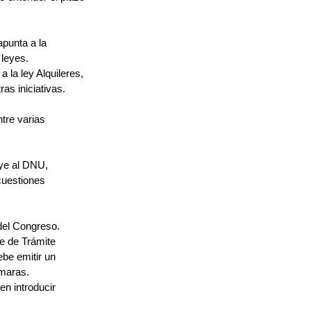
punta a la 
 leyes.
 la ley Alquileres, 
ras iniciativas.
tre varias 
ye al DNU, 
cuestiones 
 del Congreso.
e de Trámite 
be emitir un 
ámaras.
n introducir 