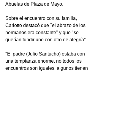
Abuelas de Plaza de Mayo.
Sobre el encuentro con su familia, 
Carlotto destacó que "el abrazo de los 
hermanos era constante" y que "se 
querían fundir uno con otro de alegría".
"El padre (Julio Santucho) estaba con 
una templanza enorme, no todos los 
encuentros son iguales, algunos tienen 
algo de distinto por la vida que han 
llevado los familiares. A (el nieto 133) 
lo esperó una familia completa".
Finalmente, Carlotto aseguró que 
algunos medios "viven en otro planeta" 
y consideran que "ocultando vamos a 
corregir los errores".