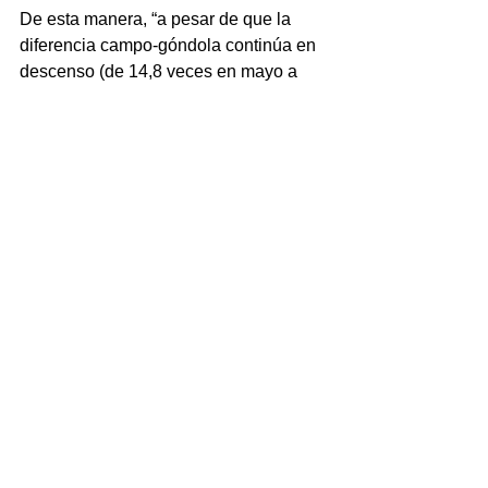
De esta manera, “a pesar de que la 
diferencia campo-góndola continúa en 
descenso (de 14,8 veces en mayo a 
12,1 en junio), sigue siendo el producto 
con mayor disparidad”, indicaron desde 
CAME.
En tanto, los que registraron menores 
brechas IPOD en ese mes fueron dos 
de origen animal y tres hortalizas: el 
huevo (2 veces, y producto con brecha 
más baja por tercer mes consecutivo), 
el pollo (2,9), seguido de la calabaza 
(3), la papa (2,5) y el pimiento (2). 
(Télam)