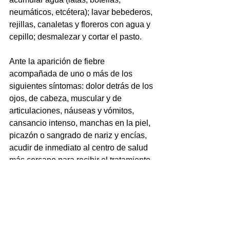
neumáticos, etcétera); lavar bebederos, 
rejillas, canaletas y floreros con agua y 
cepillo; desmalezar y cortar el pasto.
Ante la aparición de fiebre 
acompañada de uno o más de los 
siguientes síntomas: dolor detrás de los 
ojos, de cabeza, muscular y de 
articulaciones, náuseas y vómitos, 
cansancio intenso, manchas en la piel, 
picazón o sangrado de nariz y encías, 
acudir de inmediato al centro de salud 
más cercano para recibir el tratamiento 
adecuado.
Acompañaron la jornada la directora 
del área de Salud del CIC La Paz, 
Yasmín Dávalos, y la coordinadora de 