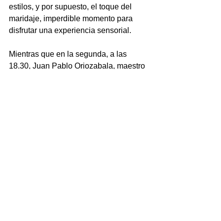
estilos, y por supuesto, el toque del 
maridaje, imperdible momento para 
disfrutar una experiencia sensorial.
Mientras que en la segunda, a las 
18.30, Juan Pablo Oriozabala, maestro 
cervecero de cervecería Orión, 
presentará “Los secretos nutritivos de 
la cerveza”, en la que disertará sobre 
porqué la cerveza hace bien, mediante 
la presentación de las maltas e 
insumos de la cerveza, que se pueden 
probar, transitando los poderes 
nutritivos de la cerveza en la historia.
Además, el encuentro contará con 
shows en vivo del solista Seba Rivas 
(a las 17.30); La Scala Musicales (a las 
20), y Verdeagua (a las 21).