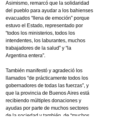
Asimismo, remarcó que la solidaridad 
del pueblo para ayudar a los bahienses 
evacuados “llena de emoción” porque 
estuvo el Estado, representado por 
“todos los ministerios, todos los 
intendentes, los laburantes, muchos 
trabajadores de la salud” y “la 
Argentina entera”.
También manifestó y agradeció los 
llamados “de prácticamente todos los 
gobernadores de todas las fuerzas”, y 
que la provincia de Buenos Aires está 
recibiendo múltiples donaciones y  
ayudas por parte de muchos sectores 
de la sociedad y también  de “muchos 
bonaerenses y argentinos que no les 
sobra y llamaron para ver qué podían 
aportar porque alguien la estaba 