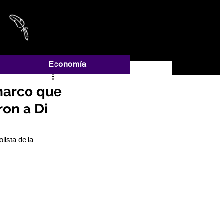
A
Economía
 narco que
ron a Di
lista de la 