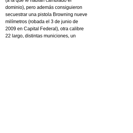
(a la que le habían cambiado el 
dominio), pero además consiguieron 
secuestrar una pistola Browning nueve 
milímetros (robada el 3 de junio de 
2009 en Capital Federal), otra calibre 
22 largo, distintas municiones, un 
camperón camuflado color verde, 
negro, gris y marrón, una mochila 
negra, dos pares de zapatillas (prendas 
que los involucrados tenían colocadas 
al momento del ilícito) y once aparatos 
de telefonía celular.
Además se encontró cocaína; seis 
latas, cuatro frascos de vidrios y una 
bolsa con marihuana; diversos 
recortes; una tijera; una cuchara; la 
suma de 17.000 pesos y una balanza 
de precisión.