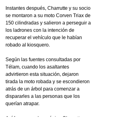
Instantes después, Charrutte y su socio 
se montaron a su moto Corven Triax de 
150 cilindradas y salieron a perseguir a 
los ladrones con la intención de 
recuperar el vehículo que le habían 
robado al kiosquero.
Según las fuentes consultadas por 
Télam, cuando los asaltantes 
advirtieron esta situación, dejaron 
tirada la moto robada y se escondieron 
atrás de un árbol para comenzar a 
dispararles a las personas que los 
querían atrapar.
Así fue como el mecánico Charrutte 
recibió un balazo en la cabeza, a la 
altura del ojo izquierdo, que lo tumbó y 