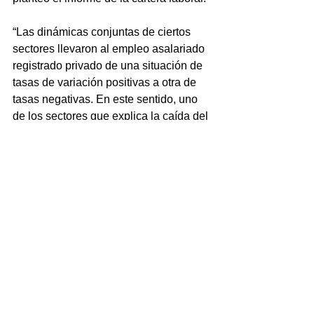
“Las dinámicas conjuntas de ciertos 
sectores llevaron al empleo asalariado 
registrado privado de una situación de 
tasas de variación positivas a otra de 
tasas negativas. En este sentido, uno 
de los sectores que explica la caída del 
empleo es la Construcción, que dejó 
de crecer en junio 2023 y se encuentra 
acelerando su ritmo de caída”, detalló 
la Secretaría de Empleo.
Fuente: Infobae
Ver todo
Entradas recientes