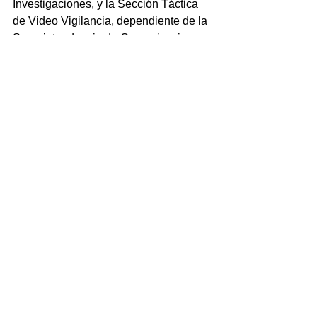
Investigaciones, y la Sección Táctica 
de Video Vigilancia, dependiente de la 
Superintendencia de Comunicaciones.
Según las fuentes, fueron secuestrados 
envoltorios con clorhidrato de cocaína 
fraccionados para su venta, clorhidrato 
de cocaína en forma compacta, 
marihuana, drogas de origen sintético, 
elementos para el estiramiento y 
fraccionamiento, teléfonos celulares, 
balanzas, más de 500.000 pesos y 
1.200 dolares.
Además, fueron incautados un vehículo 
Volkswagen Scirocco, una camioneta 
Ford F-100,un Ford Escort, y un 
Peugeot Expert, así como municiones 
de distintos calibres,