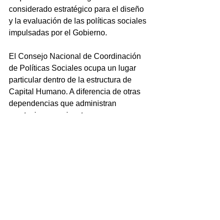
considerado estratégico para el diseño 
y la evaluación de las políticas sociales 
impulsadas por el Gobierno.
El Consejo Nacional de Coordinación 
de Políticas Sociales ocupa un lugar 
particular dentro de la estructura de 
Capital Humano. A diferencia de otras 
dependencias que administran 
prestaciones o ejecutan programas, su 
función consiste en coordinar 
información, producir diagnósticos, 
evaluar resultados y generar evidencia 
para orientar las decisiones de política 
pública. Esa tarea es clave en un 
contexto de transformación de los 
programas sociales y de revisión de los 
mecanismos de asistencia 