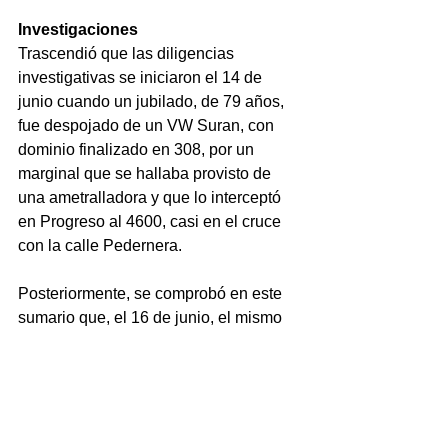
Investigaciones
Trascendió que las diligencias 
investigativas se iniciaron el 14 de 
junio cuando un jubilado, de 79 años, 
fue despojado de un VW Suran, con 
dominio finalizado en 308, por un 
marginal que se hallaba provisto de 
una ametralladora y que lo interceptó 
en Progreso al 4600, casi en el cruce 
con la calle Pedernera.
Posteriormente, se comprobó en este 
sumario que, el 16 de junio, el mismo 
malviviente despojó a un hombre de 50 
años de un Renault Kwid.
En la causa penal, que 
preventivamente fue caratulada “Robo 