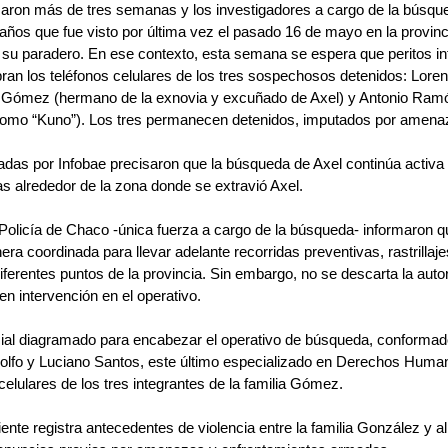
aron más de tres semanas y los investigadores a cargo de la búsque
años que fue visto por última vez el pasado 16 de mayo en la provin
 su paradero. En ese contexto, esta semana se espera que peritos in
an los teléfonos celulares de los tres sospechosos detenidos: Lor
 Gómez (hermano de la exnovia y excuñado de Axel) y Antonio Ra
 como “Kuno”). Los tres permanecen detenidos, imputados por amena
das por Infobae precisaron que la búsqueda de Axel continúa activa 
s alrededor de la zona donde se extravió Axel.
Policía de Chaco -única fuerza a cargo de la búsqueda- informaron qu
ra coordinada para llevar adelante recorridas preventivas, rastrillajes
diferentes puntos de la provincia. Sin embargo, no se descarta la auto
en intervención en el operativo.
cial diagramado para encabezar el operativo de búsqueda, conformado 
Arolfo y Luciano Santos, este último especializado en Derechos Human
celulares de los tres integrantes de la familia Gómez.
ente registra antecedentes de violencia entre la familia González y al