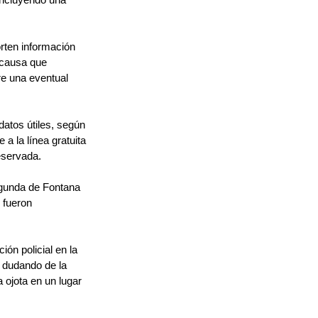
rten información 
 causa que 
re una eventual 
atos útiles, según 
a la línea gratuita 
eservada.
Segunda de Fontana 
 fueron 
ón policial en la 
 dudando de la 
 ojota en un lugar 