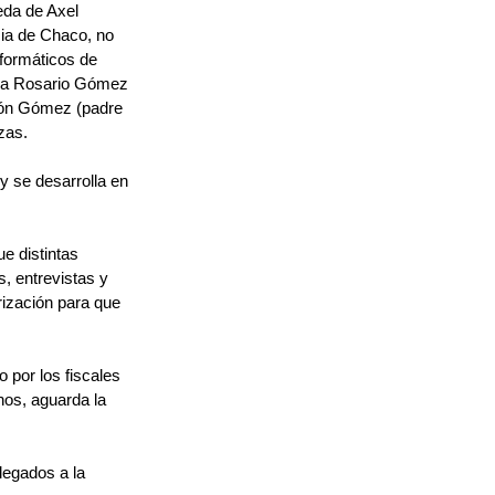
da de Axel 
cia de Chaco, no 
formáticos de 
ena Rosario Gómez 
món Gómez (padre 
zas.
y se desarrolla en 
e distintas 
, entrevistas y 
rización para que 
por los fiscales 
os, aguarda la 
legados a la 