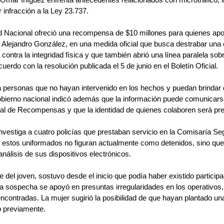
 infracción a la Ley 23.737.
ad Nacional ofreció una recompensa de $10 millones para quienes apo
l Alejandro González, en una medida oficial que busca destrabar una
o contra la integridad física y que también abrió una línea paralela sob
cuerdo con la resolución publicada el 5 de junio en el Boletín Oficial.
personas que no hayan intervenido en los hechos y puedan brindar d
 Gobierno nacional indicó además que la información puede comunicarse 
al de Recompensas y que la identidad de quienes colaboren será pr
a investiga a cuatro policías que prestaban servicio en la Comisaría 
e estos uniformados no figuran actualmente como detenidos, sino que
análisis de sus dispositivos electrónicos.
el joven, sostuvo desde el inicio que podía haber existido participaci
La sospecha se apoyó en presuntas irregularidades en los operativos,
ncontradas. La mujer sugirió la posibilidad de que hayan plantado una
 previamente.