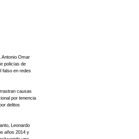
, Antonio Omar 
e policías de 
l falso en redes 
arrastran causas 
onal por tenencia 
or delitos 
anto, Leonardo 
los años 2014 y 
incluyendo una 