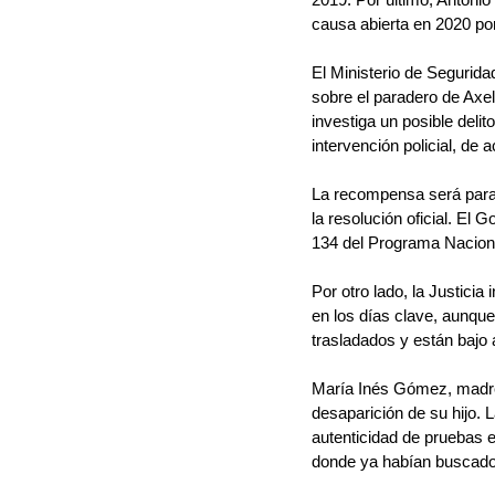
causa abierta en 2020 por
El Ministerio de Segurid
sobre el paradero de Axe
investiga un posible delit
intervención policial, de a
La recompensa será para 
la resolución oficial. El
134 del Programa Nacion
Por otro lado, la Justici
en los días clave, aunqu
trasladados y están bajo 
María Inés Gómez, madre d
desaparición de su hijo. 
autenticidad de pruebas e
donde ya habían buscado