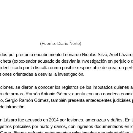
(Fuente: Diario Norte)
os por presunto encubrimiento Leonardo Nicolás Silva, Ariel Lázaro
ucheta (exboxeador acusado de desviar la investigación en perjuicio d
identificado por la fiscalía como posible responsable de crear un perfi
siones orientadas a desviar la investigación.
ciones, se dieron a conocer los registros de los imputados quienes 
ción de armas. Ramón Antonio Gómez cuenta con una condena condici
ijo, Sergio Ramón Gómez, también presenta antecedentes judiciales p
de infracción.
ban Lázaro fue acusado en 2014 por lesiones, amenazas y daños. En t
egistros policiales por hurto y daños, con ingresos documentados en 
o Omar Iñíguez enfrenta antecedentes relacionados con microtráfico, 