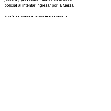
policial al intentar ingresar por la fuerza.
A raíz de estos nuevos incidentes, el 
personal pidió apoyo de más efectivos 
y móviles hasta que finalmente 
lograron dispersar a los manifestantes.
Por su parte, el acusado quedó 
aprehendido y alojado en la comisaría 
3ra. de Ensenada y en las próximas 
horas será indagado en los tribunales 
de La Plata por el delito de "abuso 
sexual gravemente ultrajante 
agravado".
La causa penal está radicada en la 
unidad Funcional de Instrucción (UFI) 5 
platense, cuyo personal dispuso el 