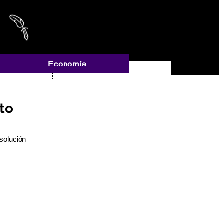
A
Economía
to
esolución