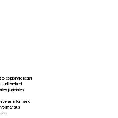
to espionaje ilegal 
 audiencia el 
tes judiciales.
deberán informarlo 
informar sus 
tica.