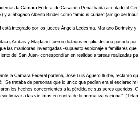
l, además la Cámara Federal de Casación Penal había aceptado al Cen
 y al abogado Alberto Binder como "amicus curiae" (amigo del tribun
nal está integrado por los jueces Ángela Ledesma, Mariano Borinsky y
cri, Arribas y Majdalani fueron dictados en julio del año pasado por
ue las maniobras investigadas -supuesto espionaje a familiares que
iento del San Juan- correspondían en realidad a tareas realizadas par
ante la Cámara Federal porteña, José Luis Agüero Iturbe, reclamó que
có: "Se trataba de personas que lo único que pedían era el esclarecimi
aron los hechos concernientes a la pérdida de sus seres queridos. C
evictimizar a las víctimas en contra de la normativa nacional". (Téla