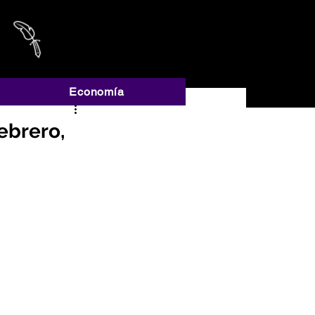
A
Economía
ebrero,