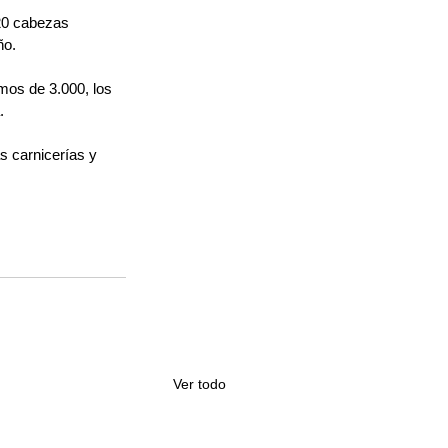
20 cabezas 
ño. 
mos de 3.000, los 
.
s carnicerías y 
Ver todo