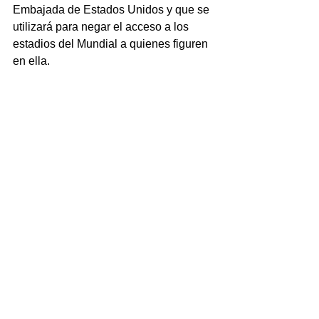
Embajada de Estados Unidos y que se 
utilizará para negar el acceso a los 
estadios del Mundial a quienes figuren 
en ella.
Monteoliva dio detalles sobre el 
funcionamiento del operativo: en 
Virginia se instalará un comando 
unificado de seguridad internacional, 
con representación argentina a través 
del titular de Tribuna Segura y la 
colaboración de agencias como el FBI. 
Desde allí se verificará el cumplimiento 
de las restricciones sobre hinchas 
violentos y deudores alimentarios. El 
sistema contempla alertas silenciosas 
gestionadas por Migraciones, que 
notifican la salida de personas con 
restricción, incluso si no cuentan con 