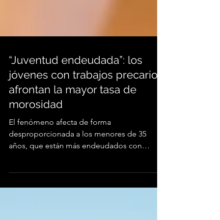
“Juventud endeudada”: los
jóvenes con trabajos precarios
afrontan la mayor tasa de
morosidad
El fenómeno afecta de forma
desproporcionada a los menores de 35
años, que están más endeudados con
Neobancos que con entidades tradicionales.