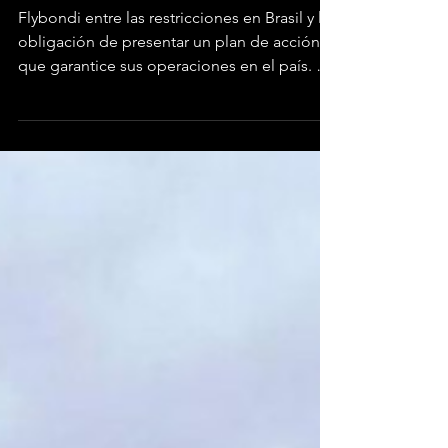
La primera low cost de
Argentina en caída libre
Flybondi entre las restricciones en Brasil y la
obligación de presentar un plan de acción
que garantice sus operaciones en el país. La
crisis operativa de Flybondi, primera
compañía low cost que operó en Argentina,
dejó de ser un problema puntual de
temporada para convertirse en un caso
testigo sobre los límites de la desregulación