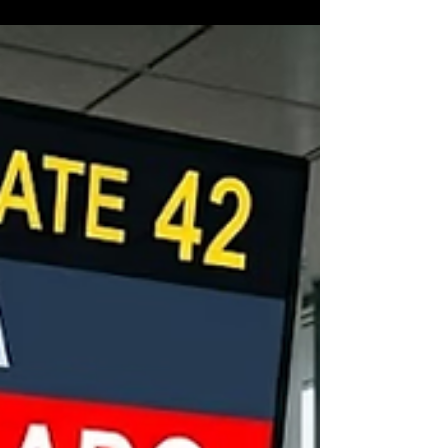
La expectativa de inflación
anual subió a 35,8% en julio
El promedio nacional de aumento de
precios esperado para los próximos 12
meses se incrementó 3,7 puntos
porcentuales respecto al mes anterior. Para
los próximos 30 días, la proyección se sitúa
en 3,55%. La inflación esperada por la
población para los próximos 12 meses se
ubicó en 35,8% en promedio durante julio,
que representa un alza de 3,7 puntos más
que en junio. En cuanto al corto plazo, las
previsiones para los próximos 30 días
muestran un promedio de 3,55% y una
mediana