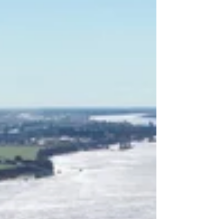
Los jóvenes precarizados son los más
castigados por las altas tasas de morosidad,
según el mapa interactivo desarrollado por
el Centro de Estudios de la Ciudad (CEC)
con el apoyo de la FES (Fundación Friedrich
Ebert). Este estudio reveló que la tasa de
mora de la deuda de las personas físicas a
nivel nacional alcanzó el 17,4% en junio