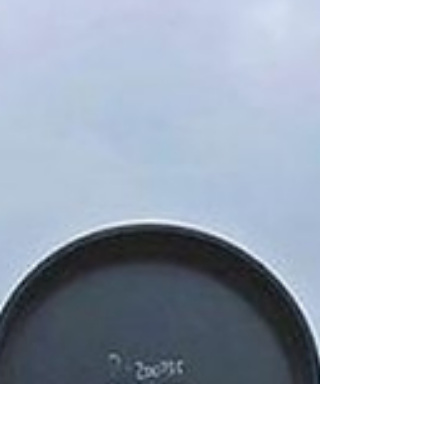
y la capacidad del Estado para proteger a los
pasajeros frente a una aerolínea que, aun
con niveles de cancelación inéditos, sigue
vendiendo pasaj